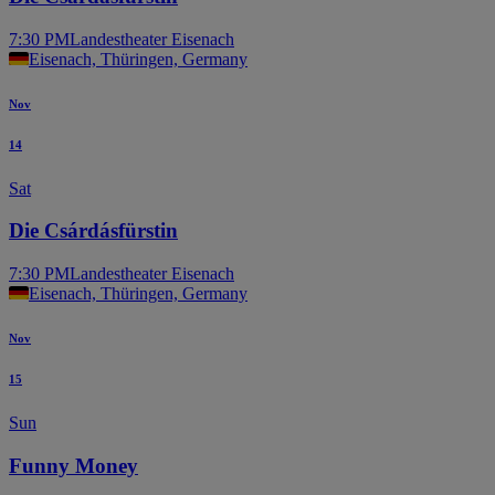
7:30 PM
Landestheater Eisenach
Eisenach, Thüringen, Germany
Nov
14
Sat
Die Csárdásfürstin
7:30 PM
Landestheater Eisenach
Eisenach, Thüringen, Germany
Nov
15
Sun
Funny Money