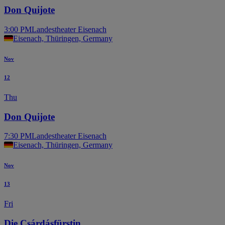
Don Quijote
3:00 PM
Landestheater Eisenach
Eisenach, Thüringen, Germany
Nov
12
Thu
Don Quijote
7:30 PM
Landestheater Eisenach
Eisenach, Thüringen, Germany
Nov
13
Fri
Die Csárdásfürstin