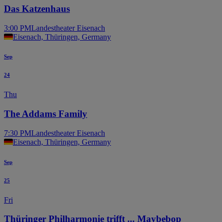
Das Katzenhaus
3:00 PM
Landestheater Eisenach
Eisenach, Thüringen, Germany
Sep
24
Thu
The Addams Family
7:30 PM
Landestheater Eisenach
Eisenach, Thüringen, Germany
Sep
25
Fri
Thüringer Philharmonie trifft ... Maybebop