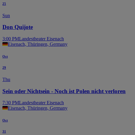
25
Sun
Don Quijote
3:00 PM
Landestheater Eisenach
Eisenach, Thüringen, Germany
Oct
29
Thu
Sein oder Nichtsein - Noch ist Polen nicht verloren
7:30 PM
Landestheater Eisenach
Eisenach, Thüringen, Germany
Oct
31