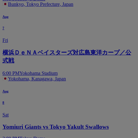
Bunkyo, Tokyo Prefecture, Japan
Aug
7
Fri
横浜ＤｅＮＡベイスターズ対広島東洋カープ／公
式戦
6:00 PM
Yokohama Stadium
Yokohama, Kanagawa, Japan
Aug
8
Sat
Yomiuri Giants vs Tokyo Yakult Swallows