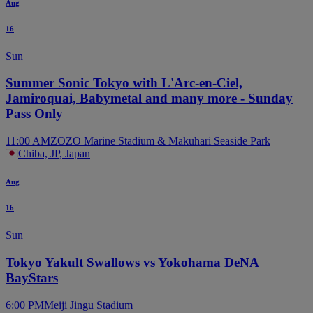
Aug
16
Sun
Summer Sonic Tokyo with L'Arc-en-Ciel,
Jamiroquai, Babymetal and many more - Sunday
Pass Only
11:00 AM
ZOZO Marine Stadium & Makuhari Seaside Park
Chiba, JP, Japan
Aug
16
Sun
Tokyo Yakult Swallows vs Yokohama DeNA
BayStars
6:00 PM
Meiji Jingu Stadium