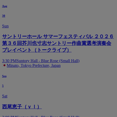
Aug
30
Sun
サントリーホール サマーフェスティバル ２０２６
第３６回芥川也寸志サントリー作曲賞選考演奏会
プレイベント（トークライブ）
3:30 PM
Suntory Hall - Blue Rose (Small Hall)
Minato, Tokyo Prefecture, Japan
Sep
5
Sat
西尾恵子（ｖｌ）