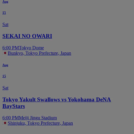
Aug
15
Sat
SEKAI NO OWARI
6:00 PM
Tokyo Dome
Bunkyo, Tokyo Prefecture, Japan
Aug
15
Sat
Tokyo Yakult Swallows vs Yokohama DeNA
BayStars
6:00 PM
Meiji Jingu Stadium
Shinjuku, Tokyo Prefecture, Japan