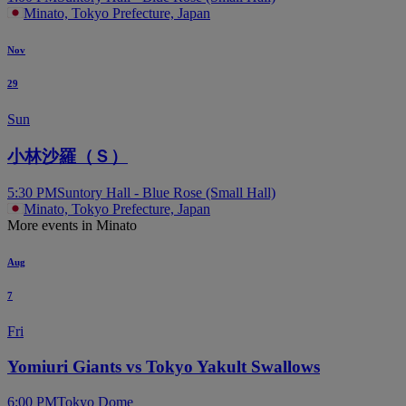
Minato, Tokyo Prefecture, Japan
Nov
29
Sun
小林沙羅（Ｓ）
5:30 PM
Suntory Hall - Blue Rose (Small Hall)
Minato, Tokyo Prefecture, Japan
More events in Minato
Aug
7
Fri
Yomiuri Giants vs Tokyo Yakult Swallows
6:00 PM
Tokyo Dome