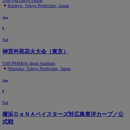
3:00 PM
Tokyo Dome
Bunkyo, Tokyo Prefecture, Japan
Aug
8
Sat
神宮外苑花火大会（東京）
5:00 PM
Meiji Jingu Stadium
Shinjuku, Tokyo Prefecture, Japan
Aug
8
Sat
横浜ＤｅＮＡベイスターズ対広島東洋カープ／公
式戦