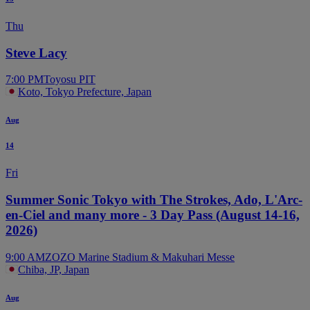
Thu
Steve Lacy
7:00 PM
Toyosu PIT
Koto, Tokyo Prefecture, Japan
Aug
14
Fri
Summer Sonic Tokyo with The Strokes, Ado, L'Arc-
en-Ciel and many more - 3 Day Pass (August 14-16,
2026)
9:00 AM
ZOZO Marine Stadium & Makuhari Messe
Chiba, JP, Japan
Aug