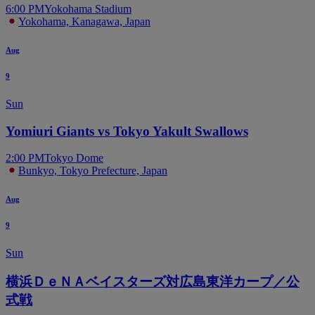
6:00 PM
Yokohama Stadium
Yokohama, Kanagawa, Japan
Aug
9
Sun
Yomiuri Giants vs Tokyo Yakult Swallows
2:00 PM
Tokyo Dome
Bunkyo, Tokyo Prefecture, Japan
Aug
9
Sun
横浜ＤｅＮＡベイスターズ対広島東洋カープ／公
式戦