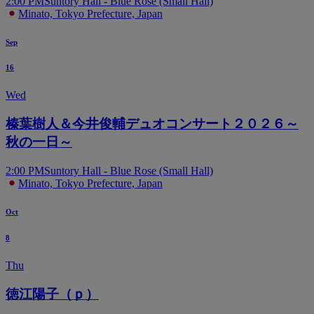
2:00 PM
Suntory Hall - Blue Rose (Small Hall)
Minato, Tokyo Prefecture, Japan
Sep
16
Wed
榛葉樹人＆今井俊輔デュオコンサート２０２６～
秋の一日～
2:00 PM
Suntory Hall - Blue Rose (Small Hall)
Minato, Tokyo Prefecture, Japan
Oct
8
Thu
徳江陽子（ｐ）