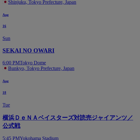
Shinjuku, Tokyo Prefecture, Japan
Aug
16
Sun
SEKAI NO OWARI
6:00 PM
Tokyo Dome
Bunkyo, Tokyo Prefecture, Japan
Aug
18
Tue
横浜ＤｅＮＡベイスターズ対読売ジャイアンツ／
公式戦
5:45 PM
Yokohama Stadium