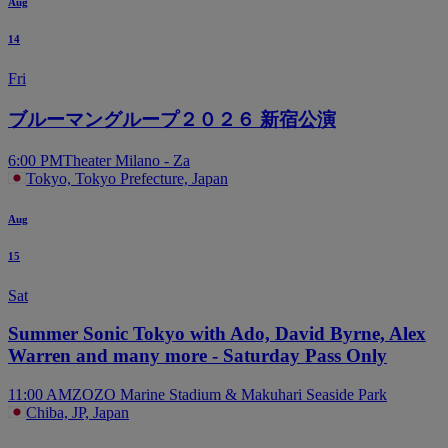
Aug
14
Fri
ブルーマングループ２０２６ 新宿公演
6:00 PM
Theater Milano - Za
Tokyo, Tokyo Prefecture, Japan
Aug
15
Sat
Summer Sonic Tokyo with Ado, David Byrne, Alex
Warren and many more - Saturday Pass Only
11:00 AM
ZOZO Marine Stadium & Makuhari Seaside Park
Chiba, JP, Japan