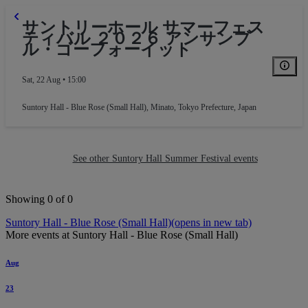
サントリーホール サマーフェス
ティバル ２０２６ アンサンブ
ル・ゴーフォーイット
Sat, 22 Aug • 15:00
Suntory Hall - Blue Rose (Small Hall)
,
Minato, Tokyo Prefecture, Japan
See other Suntory Hall Summer Festival events
Showing 0 of 0
Suntory Hall - Blue Rose (Small Hall)
(opens in new tab)
More events at Suntory Hall - Blue Rose (Small Hall)
Aug
23