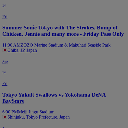
14
Fri
Summer Sonic Tokyo with The Strokes, Bump of
Chicken, Jennie and many more - Friday Pass Only
11:00 AM
ZOZO Marine Stadium & Makuhari Seaside Park
Chiba, JP, Japan
Aug
14
Fri
Tokyo Yakult Swallows vs Yokohama DeNA
BayStars
6:00 PM
Meiji Jingu Stadium
Shinjuku, Tokyo Prefecture, Japan