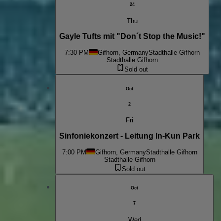
24
Thu
Gayle Tufts mit "Don´t Stop the Music!"
7:30 PM
Gifhorn, Germany
Stadthalle Gifhorn
Stadthalle Gifhorn
Sold out
Oct
2
Fri
Sinfoniekonzert - Leitung In-Kun Park
7:00 PM
Gifhorn, Germany
Stadthalle Gifhorn
Stadthalle Gifhorn
Sold out
Oct
7
Wed