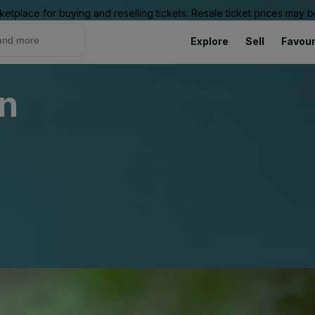
ketplace for buying and reselling tickets. Resale ticket prices may
Explore
Sell
Favour
rn