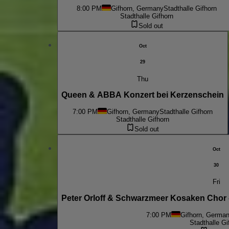
8:00 PM
Gifhorn, Germany
Stadthalle Gifhorn
Stadthalle Gifhorn
Sold out
Oct
29
Thu
Queen & ABBA Konzert bei Kerzenschein
7:00 PM
Gifhorn, Germany
Stadthalle Gifhorn
Stadthalle Gifhorn
Sold out
Oct
30
Fri
Peter Orloff & Schwarzmeer Kosaken Chor 
7:00 PM
Gifhorn, Germa
Stadthalle Gi