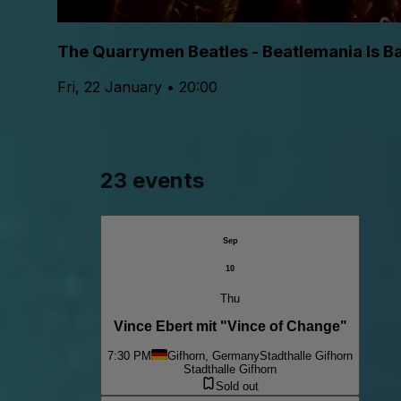
The Quarrymen Beatles - Beatlemania Is B
Fri, 22 January • 20:00
23 events
Sep
10
Thu
Vince Ebert mit "Vince of Change"
7:30 PM
Gifhorn, Germany
Stadthalle Gifhorn
Stadthalle Gifhorn
Sold out