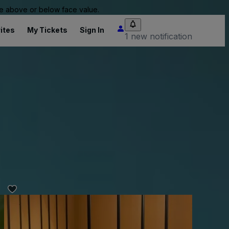
 be above or below face value.
ites
My Tickets
Sign In
1 new notification