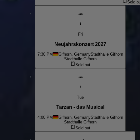
Sold o
Jan
1
Fri
Neujahrskonzert 2027
7:30 PM
Gifhorn, Germany
Stadthalle Gifhorn
Stadthalle Gifhorn
Sold out
Jan
5
Tue
Tarzan - das Musical
4:00 PM
Gifhorn, Germany
Stadthalle Gifhorn
Stadthalle Gifhorn
Sold out