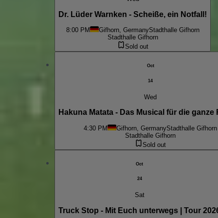
Dr. Lüder Warnken - Scheiße, ein Notfall!
8:00 PM
Gifhorn, Germany
Stadthalle Gifhorn
Stadthalle Gifhorn
Sold out
Oct
14
Wed
Hakuna Matata - Das Musical für die ganze 
4:30 PM
Gifhorn, Germany
Stadthalle Gifhorn
Stadthalle Gifhorn
Sold out
Oct
24
Sat
Truck Stop - Mit Euch unterwegs | Tour 202