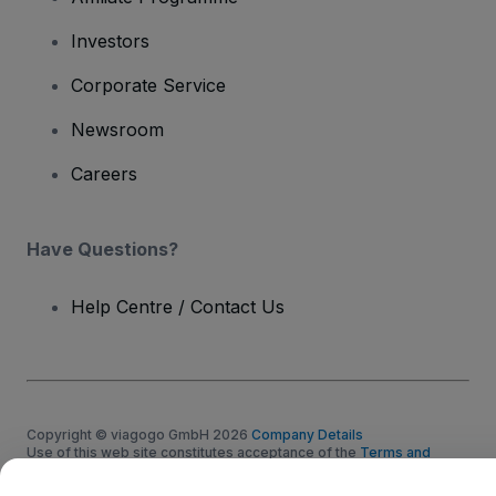
Investors
Corporate Service
Newsroom
Careers
Have Questions?
Help Centre / Contact Us
Copyright © viagogo GmbH 2026
Company Details
Use of this web site constitutes acceptance of the
Terms and
Conditions
and
Privacy Policy
and
Cookies Policy
and
Mobile
Privacy Policy