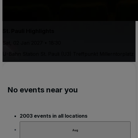
St. Pauli Highlights
Sat, 02 Jan 2027 • 18:30
U-Bahn Station St. Pauli (U3) Treffpunkt Millerntorplatz
No events near you
2003 events in all locations
Aug