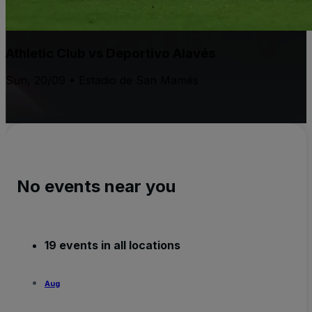
Athletic Club vs Deportivo Alavés
Sun, 20/09 • Estadio de San Mamés
No events near you
19 events in all locations
Aug