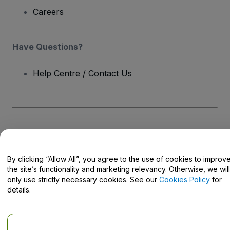
Careers
Have Questions?
Help Centre / Contact Us
Copyright © viagogo GmbH 2026
Company Details
Use of this web site constitutes acceptance of the
Terms and
Conditions
and
Privacy Policy
and
Cookies Policy
and
Mobile
Privacy Policy
By clicking “Allow All”, you agree to the use of cookies to improv
Do Not Share My Personal Information/Your Privacy Choices
the site’s functionality and marketing relevancy. Otherwise, we will
only use strictly necessary cookies. See our
Cookies Policy
for
details.